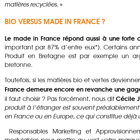
matières recyclées.
»
BIO VERSUS MADE IN FRANCE ?
Le made in France répond aussi à une forte 
important par 87% d’entre eux*). Certains an
Produit en Bretagne est par exemple un ar
bretonne.
Toutefois, si les matières bio et vertes devienn
France demeure encore en revanche une gag
Cécile 
il faut choisir ? Pas forcément, nous dit
produit à l’étranger est souvent préalablement
en France ou en Europe, ce qui constitue déjà 
Responsables Marketing et Approvisionnem
modulables pour mettre au vert votre marque