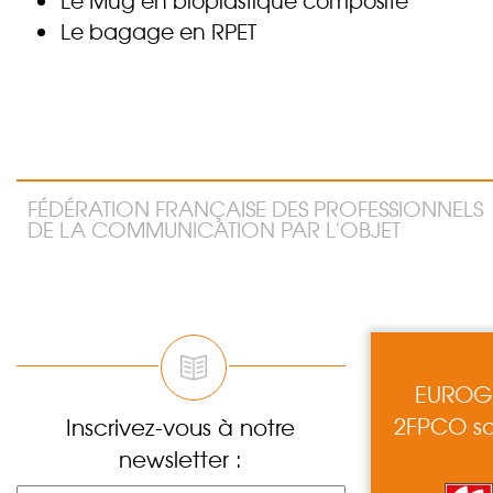
Le Mug en bioplastique composite
Le bagage en RPET
FÉDÉRATION FRANÇAISE DES PROFESSIONNELS
DE LA COMMUNICATION PAR L'OBJET
EUROGI
2FPCO so
Inscrivez-vous à notre
newsletter :