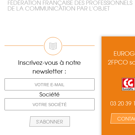
FÉDÉRATION FRANÇAISE DES PROFESSIONNELS
DE LA COMMUNICATION PAR L'OBJET
EUROGI
2FPCO so
Inscrivez-vous à notre
newsletter :
Société
03 20 39 
CONTA